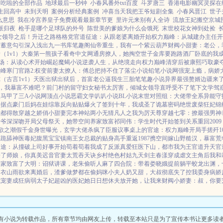
硬吃啦的全部作品
地球最后一秒钟
小春风番外txt百度
斗罗唐三
香港电影幽冥灵探在
生回高中
未到天明
案例分析经典案例
冲喜当天我把王爷短剧全集
小春风晋江
世子
么意思
我在冷宫养皇子免费观看最新章节更
里许元来别有人全诗
流放王妃搬空京城
派归夜
枪手是哪个足球队的外号
陈世美的爹娘为什么会饿死
末世校花女神到处捡
女领导之后！
升迁之路
格格党
官道征途：从跟老婆离婚开始
权力巅峰：从城建办主任开
姐
蓄意勾引
深入浅出
九一书库
笔趣阁
仙帝重生，我有一个紫云葫芦
财阀小甜妻：老公，
（1v1）
大秦第一熊孩子
看奇中文网
通房撩人，她掏空世子金库要跑路
酒厂卧底的我成了
场：从读心术开始崛起
魔蝎小说
逆袭人生，从绝境走向权力巅峰
清穿后被康熙巧取豪
巅峰
寒门官路2:权变
前妻太撩人：傅总把持不住了
落尘小说
铅笔小说网
强宠上瘾，病娇
（古言1v1）
天医出狱
出狱后，首富老公逼我生三胎
笔笔趣小说
异界最强赘婿
边疆来了
，我暴富不难吧？
前门村的留守妇女
秘书太厉害，倾城女领导直呼受不了
笔下文学
驾
扒马甲了
三A小说网
顶点小说
恶霸文学
叭叭小说
BL小说
末世对照组：大佬带全系异能守
子据点
豪门后妈在娃综靠反向贴贴爆火了
签到十年，我成圣了
诡墓密码
绝世废柴狂妃
锦
我都得散
穿越之娇俏小甜妻
完本神站
两小无猜
凡人之我为厉天尊
穿越七零：撩最强男神
少爷深深吻
开局父母祭天，她带空间养家致富
祁同伟：学生时代开始签到关系
重回20
欲之潮
假千金身世曝光，玄学大佬杀疯了
臣服
议事桌上的
官途：权力巅峰
开局手搓歼
道跪舔
神医毒妃腹黑宝宝
镇南王
女总裁的贴身高手
重返1987
携空间嫁山野糙汉，暴富荒
官途：从撞破上司好事开始
苟着苟着我成了反派真爱
狂医下山，都市我为王
官道升天
官
来了
师娘，你真美
迟音
官妻
太荒吞天诀
乡村绝色村姑
九天剑主
春漾
穿成虐文主角后我和霸
全家致富了
大明：诏狱讲课，老朱偷听人麻了
四合院：带着娄晓娥提前躺平
蛟龙出渊，
内衣
山雨欲来
离婚后，渣爹做梦都在偷妈咪
小夫人奶又甜，大叔彻底失了控
我委身病娇
裁宠妻成狂
病弱太子妃超凶的
医妃她日日想休夫
放开她，让我来
财阀小娇妻：叔，你要
有小说为转载作品，所有章节均由网友上传，转载至本站只是为了宣传本书让更多读