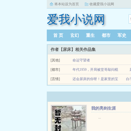
将本站设为首页
收藏爱我小说网
爱我小说网
首 页
玄幻
重生
都市
军史
作者【尿床】相关作品集
[其他]
命运守望者
[都市]
年代1959，开局被堂哥敲闷棍
[言情]
还会尿床的你呀！是家里的宝
白
贝
我的亮剑生涯
...