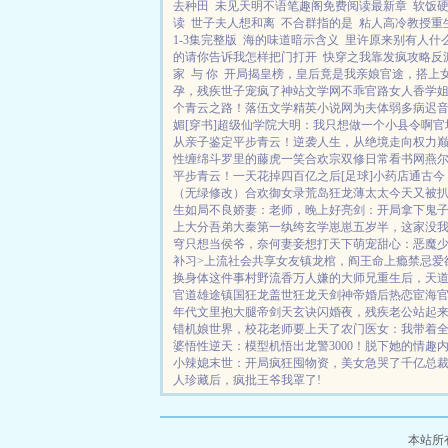
去种田
未见天明不语笔趣阁免费阅读最新章
软饭
读
世子夫人想和离
不合群指的是
粘人高冷教授重
1-3集完整版
海的味道暗示含义
里许原来别有人什
的请你告诉我怎样把门打开
快穿之我靠发疯攻略反
家
与 你
开局揭皇榜，皇后竟是我亲娘
官途，搭上
孕，残疾世子宠疯了
神站文学网
不乖
官路女人香
学
个青云之路！
落伍文学
精英小说网
为夫体弱多病
迟音
媚[穿书]
超级仙学院
大明：我只想做一个小县令啊
官
从亲子鉴定平步青云！
逆袭人生，从绝境走向权力
性缠绵
斗罗里的藤虎一笑
合欢宗双修日常
看书网
燕尔
平步青云！
一天花掉四百亿之后[足球]
小药店通古今
（无绿修改）
合欢御女录
荒岛狂龙
薄太太今天又被
生如局
不良娇妻：老师，晚上好
亮剑：开局拿下鬼
上大分
吾弟大秦第一纨绔
玄学崽崽五岁半，这家没
穹
只想当侯爷，奈何妻妾想打天下
萌宠甜心：恶魔
补习>
上流社会共享女友
镇龙棺，阎王命
上瘾禁忌
爱
换身体这件事
村野流香
万人嫌的大师兄重生后，天
官道雄途
镇国狂龙
盖世狂龙
天剑神帝
婚后热恋
宦海
年代文里抱大腿
帝剑天玄诀
闪婚夜，残疾老公站起
错
机娘世界，校花老师要上天了
农门医女：我带着
婆
悟性逆天：模型机悟出龙警3000！
脱下她的情趣
小辣媳
末世：开局疯狂囤物资，美女急哭了
千亿总
人珍藏后，疯批王爷我罩了!
本站所