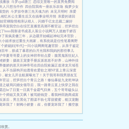
线播放
斗罗cpall唐三
恋综文里唯一的直男免费阅
夫人只想当仵作
四合院我有一座欢乐农场
痴梦少女
囤货的
斗罗掠夺唐三先天魂力的
未见天明时
亲爱
长相忆长公主重生后又在搞事业明月悄
亲爱的请回
始
官梯险情
相亲认错人，闪婚千亿女总裁
二嫁好
乖乖宠我
空白
在综艺直播里高潮不断
官运，挖笋挖出
boss
我靠读书成圣人
落尘小说网
万人迷她千娇百
夺了
装疯卖傻三年，从边疆开始崛起
神站完本
官阶，
大小姐求放过
重生大画家，有系统就是任性
笔看阁
野
个娇媳妇[年代]
一问小说网
阁笔趣
官阶，从亲子鉴定
崩百年，朕成了暴君的白月光
我和我妈的那些事儿
护华夏
哥哥爱上的女神
邪帝轻点爱：腹黑鬼医狂妃
人
鲤娇妻：摄政王宠妻手册
反派崽崽不好养，山神外挂
养傲娇的崽
天剑神帝
苟在四合院捡漏
正道潜龙
天域苍
09，从不当舔狗开始
透骨欢
爱欲之潮NP
直上青云
深度
10，被女儿开去航展曝光了！
关于我哥和我男朋友互
年
官运，挖笋挖出个青云之路！
修仙暴徒
九龙乾坤诀
道之破局
闪婚女领导后，我一路青云直上
快穿之我在
总he了
日复一日
真千金霸气归来，五个哥哥磕头认
十个师姐又美又飒！
被骂赔钱货，看我种田跑商成富
反派后，男主黑化了
图谋不轨
七零甜蜜蜜，糙汉宠翻
宠坏我了！
财阀小娇妻：叔，你要宠坏我了！
搬空敌
者欣赏。