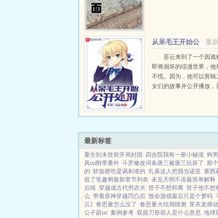
从呆毛王开始公
重
开处刑
苏云来到了一个因诡
即将崩坏的综漫世界，他
不慌。因为，他可以剪辑
女们的故事并公开播放，
们公开处刑的方式获得足
望，然后就能于是阿尔托
就是你的前世，亚瑟王！
态的苏云看着一脸...
最新标签
重生到末世前开局封国
四合院我有一座小秘境
狗
风txt附带番外
斗罗修改词条唐三被唐三玩坏了
那个
的
软饭硬吃是讽刺谁的
扎基这人把我当诺亚
塞西
批了笔趣阁最新章节列表
未见天明不语最简单解释
后续
穿越成古代穷农夫
世子不想和离
世子他不想
么
带着原神穿越凹凸后
致命游戏最后只是个梦吗
云2
眷思量怎么没了
眷思量大结局猜测
芽衣老师
公子蔚txt
案例参考
双面刃形容人是什么意思
地球