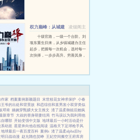
权力巅峰：从城建
凌烟阁主
办主任开始
十级官路，一级一个台阶。刘
项东重生归来，从乡镇城建办主任
起步，把握每一次机会，选对每一
次抉择，一步步高升。穷善其身，
达济天下。为民谋利更是他的追
求。小小城建办主任，那也是干
部。且看刘项东搅动风云，在这辉
煌时代里弄潮而上，踏上人生巅...
啦作家
档案案例新颖题目
末世校花女神求保护
小春
着王爷的出处和背景故
和恋综但和直男发小双穿类似
模板邓肯
嬿婉穿甄嬛大女主推文
渣了温柔御姐后她疯
最新章节
大叔的替身萌妻结局
竹马误以为我利用他
出自哪部
开始变强中文版
地球最后一小时活动是什
愈系幼崽
星星奔向他在线阅读
温格天下足球枪手风
地球最后一夜百度百科
案例s
渣了温柔alpha后by
女明日战动漫
赵允隋也贺峥
王妃空间搬空王府库房