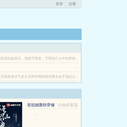
登录
注册
我地盘因为，我是守望者，守望自己心中的梦想...
...
言国家道法气息古言种田萌娃团宠爽文金手指赶山...
老祖她靠快穿修
白色的姜花
仙成神
...