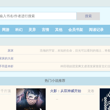
搜索
网游
科幻
灵异
言情
其他
会员书架
阅读记录
尿床
浩瀚的宇宙，未知的生命，目光可以看到的领土，将都是
尿床的大叔
手羽是本虾
种田萌娃团宠爽文虐渣发家致富玄幻古
热门小说推荐
千斤顶
火影：从双神威开始
龙卷
...