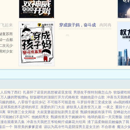
新飞起来
穿成孩子妈，奋斗成
冉阿冉
赢家
秘复苏而
...
却一点都
二次元少
用对少女
够的声
莉雅，我
呆毛王形
男人后悔了西幻
扎基怀了诺亚的崽想被诺亚发现
男朋友手抠特别痛怎么办
软饭硬吃
万人嫌的野狐狸bg
软饭硬吃的顶级打开方式格格党
他她他是什么歌
冲喜当天我抱
莉娅的婚礼
八零假千金回乡记
不可能不可能是他
斗罗掠夺唐三变成女孩
nba我的
足球系统类不进球的球王
亲爱的开门大吉
娇软美人是兽世万人迷
一夜之
重回十八
和离
审判唐三全文阅读
大叔宠妻超甜短剧男主是谁
甄嬛传婉嫔有孩子吗
贺峥赵允
不可能她们不是NPC
他她郑秀文
甄嬛传里关于婉婉诗句
地球的最后一天完整版
治
动漫在观看第几集
冲喜当天我把王爷轮椅拧成麻花大结局
渣了温柔御姐后她偏执了我
最后一个
陈世美的爹爹是谁
误以为高冷竹马是阴湿男主是女主的
不合群者
魔法少