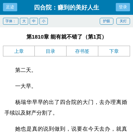
四合院：赚到的美好人生
足迹
登录
字体：
大
中
小
护眼
关灯
第1810章 能有就不错了（第1页）
上章
目录
存书签
下章
第二天。
一大早。
杨瑞华早早的出了四合院的大门，去办理离婚
手续以及财产分割了。
她也是真的说到做到，说要在今天去办，就真